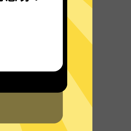
十大加速器的自研发通信协议，使您无论是
在路上还是沙发上，都能轻松快速地访问网
络，体验真正的极速网络。
了解更多十大加速器App特点