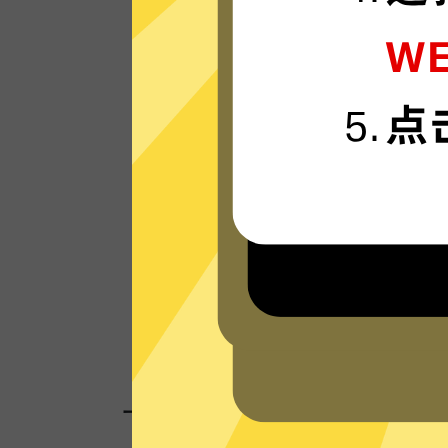
十大加速器的服务器使用更新一代的”闪连“
接技术，只为速度而生，可轻松支持4K流
体。
看看其他人对十大加速器的评价
一键连接，无需任何繁